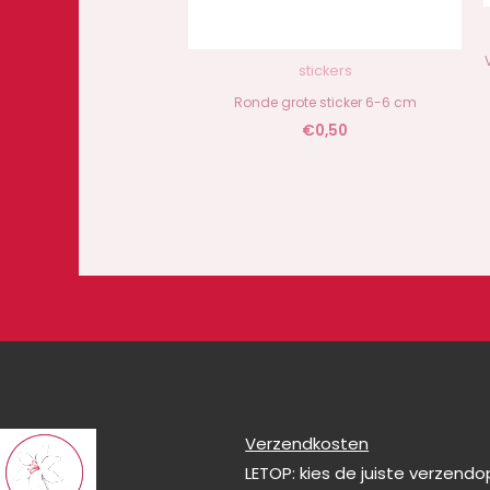
stickers
Ronde grote sticker 6-6 cm
€
0,50
Verzendkosten
LETOP: kies de juiste verzend