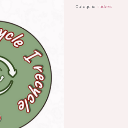
recycle
Categorie:
stickers
aantal