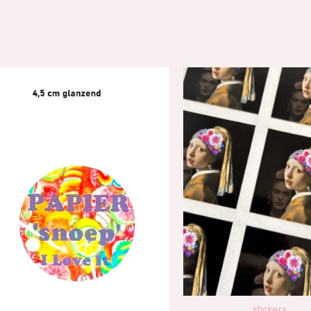
n
Prijsklasse:
Pr
€0,13
€
tot
to
€0,55
€1
stickers