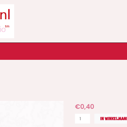
Sticker
€
0,40
glanzend-
IN WINKELMAN
I