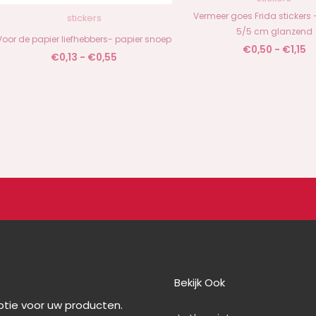
Vermeer goes Frida stickers 
stickers
5/5 cm glanzend
Voor de papier liefhebbers- papier snoep
€
0,50
-
€
1,15
€
0,13
-
€
0,55
Bekijk Ook
optie voor uw producten.