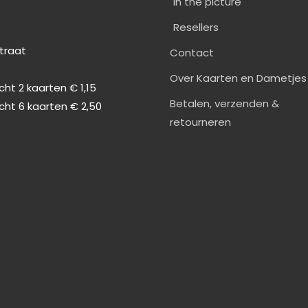
In the picture
Resellers
straat
Contact
0
Over Kaarten en Dametjes
ht 2 kaarten € 1,15
Betalen, verzenden &
cht 6 kaarten € 2,50
retourneren