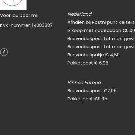
Nederland
Voor jou Door mij
Afhalen bij Postnl punt Keizer
KVK-nummer: 14083387
Ik koop met cadeaubon €0,0
Brievenbuspost tot max. gewic
F
Brievenbuspost tot max. gewi
a
c
Brievenbuspakje € 4,50
e
b
Pakketpost € 6,95
o
o
k
-
f
Binnen Europa
Brievenbuspost €7,95
Pakketpost €9,95