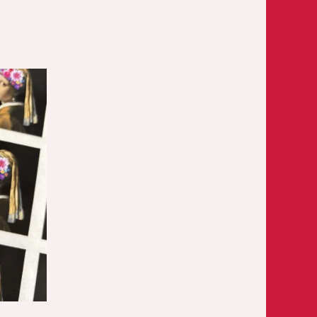
ijsklasse:
0,50
t
,15